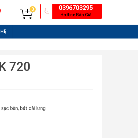
0396703295
0
Hotline Báo Giá
 HỆ
K 720
 sạc bàn, bát cài lưng.