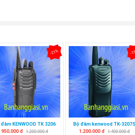
-21%
-1
 đàm KENWOOD TK 3206
Bộ đàm kenwood TK-3207
950.000 đ
1.200.000 đ
1.200.000 đ
1.400.000 đ