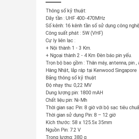
Thông số kỹ thuật:
Dãy tần : UHF 400-470MHz
Số kênh: 16 kênh tần số sử dụng công nghệ m
Công suất phát : 5W (VHF)
Cự ly liên lạc :
+ Nội thành 1 - 3 Km.
+ Ngoại thành 2 - 4 Km Đèn báo pin yếu.
Trọn bộ bao gồm : Thân máy, antenna, pin , a
Hàng Nhật, lắp ráp tại Kenwood Singapore
Bảng thông số kỹ thuật
Độ nhạy thu: 0,22 MV
Dung lượng pin: 1800 mAH
Chất liệu pin: Ni-Mh
Thời gian sạc Pin: 8 giờ với bộ sạc tiêu chu
Thời gian sử dụng Pin: 8 – 12 giờ
Kích thước: 58 x 125.5x 35mm
Nguồn Pin: 7.2 V
Trọng lượng: 380 g