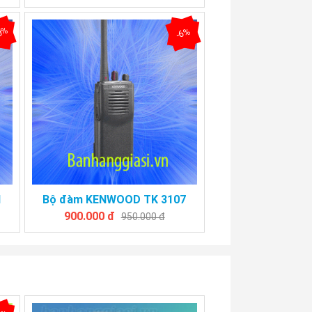
0%
-6%
1
Bộ đàm KENWOOD TK 3107
900.000 đ
950.000 đ