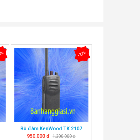
5%
-27%
S
Bộ đàm KenWood TK 2107
950.000 đ
1.300.000 đ