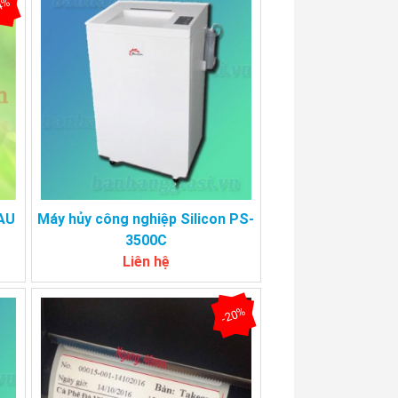
4%
8AU
Máy hủy công nghiệp Silicon PS-
3500C
Liên hệ
-20%