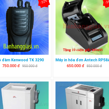
-22%
-2
ộ đàm Kenwood TK 3290
Máy in hóa đơn Antech RP5
750.000 đ
650.000 đ
950.000 đ
850.000 đ