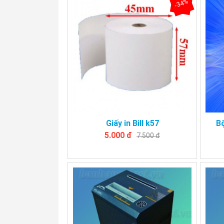
-34%
Giấy in Bill k57
B
5.000 đ
7.500 đ