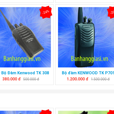
-24%
-2
 Bộ Đàm Kenwood TK 308
Bộ đàm KENWOOD TK P70
380.000 đ
1.200.000 đ
500.000 đ
1.500.000 đ