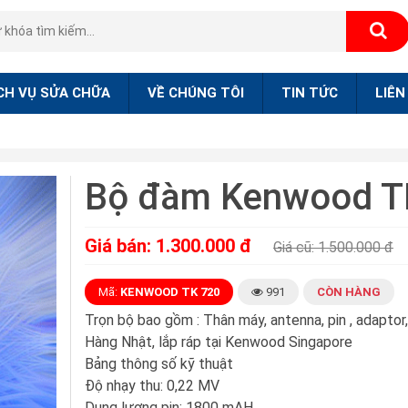
CH VỤ SỬA CHỮA
VỀ CHÚNG TÔI
TIN TỨC
LIÊN
Bộ đàm Kenwood T
Giá bán: 1.300.000 đ
Giá cũ: 1.500.000 đ
Mã:
KENWOOD TK 720
991
CÒN HÀNG
Trọn bộ bao gồm : Thân máy, antenna, pin , adaptor,
Hàng Nhật, lắp ráp tại Kenwood Singapore
Bảng thông số kỹ thuật
Độ nhạy thu: 0,22 MV
Dung lượng pin: 1800 mAH