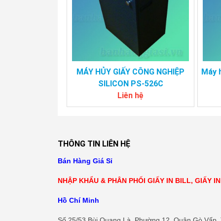
MÁY HỦY GIẤY CÔNG NGHIỆP
Máy h
SILICON PS-526C
Liên hệ
THÔNG TIN LIÊN HỆ
Bán Hàng Giá Sỉ
NHẬP KHẨU & PHÂN PHỐI GIẤY IN BILL, GIẤY I
Hồ Chí Minh
Số 25/53 Bùi Quang Là, Phường 12, Quận Gò Vấp,