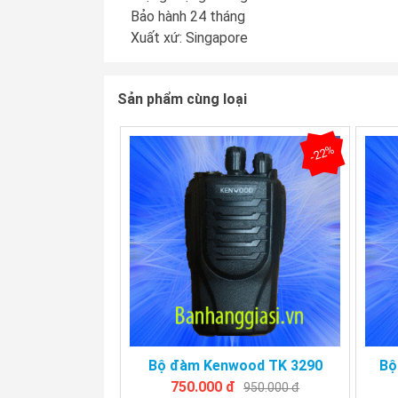
Bảo hành 24 tháng
Xuất xứ: Singapore
Sản phẩm cùng loại
-22%
Bộ đàm Kenwood TK 3290
Bộ
750.000 đ
950.000 đ