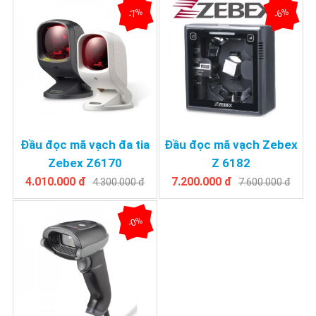
-7%
-6%
Đầu đọc mã vạch đa tia
Đầu đọc mã vạch Zebex
Zebex Z6170
Z 6182
4.010.000 đ
7.200.000 đ
4.300.000 đ
7.600.000 đ
-0%