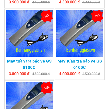
3.900.000 đ
4.300.000 đ
4.400.000 đ
4.700.000 đ
-16%
-12%
Máy tuần tra bảo vệ GS
Máy tuần tra bảo vệ GS
8100C
6100C
3.800.000 đ
4.000.000 đ
4.500.000 đ
4.500.000 đ
-10%