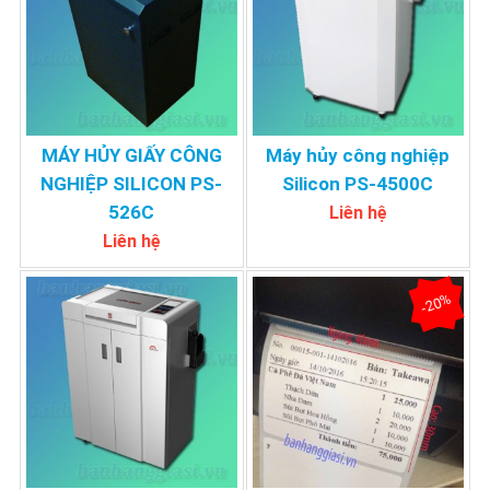
MÁY HỦY GIẤY CÔNG
Máy hủy công nghiệp
NGHIỆP SILICON PS-
Silicon PS-4500C
526C
Liên hệ
Liên hệ
-20%