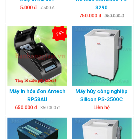
3290
5.000 đ
7.500 đ
750.000 đ
950.000 đ
-24%
Máy in hóa đơn Antech
Máy hủy công nghiệp
RP58AU
Silicon PS-3500C
650.000 đ
Liên hệ
850.000 đ