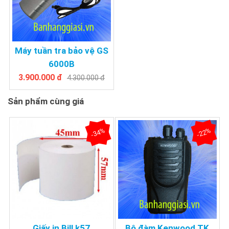
Máy tuần tra bảo vệ GS
6000B
3.900.000 đ
4.300.000 đ
Sản phẩm cùng giá
-34%
-22%
Giấy in Bill k57
Bộ đàm Kenwood TK