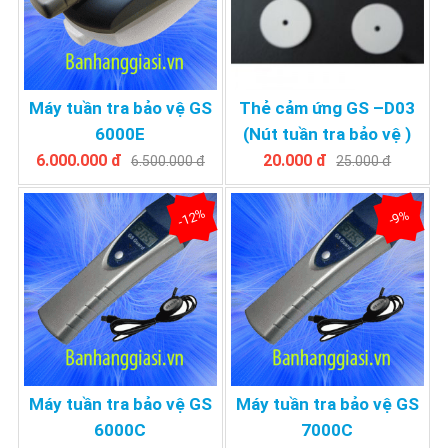
Máy tuần tra bảo vệ GS
Thẻ cảm ứng GS –D03
6000E
(Nút tuần tra bảo vệ )
6.000.000 đ
20.000 đ
6.500.000 đ
25.000 đ
-12%
-9%
Máy tuần tra bảo vệ GS
Máy tuần tra bảo vệ GS
6000C
7000C