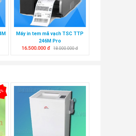
44M
Máy in tem mã vạch TSC TTP
246M Pro
16.500.000 đ
18.000.000 đ
4%