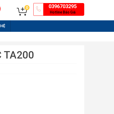
0396703295
0
Hotline Báo Giá
 HỆ
C TA200