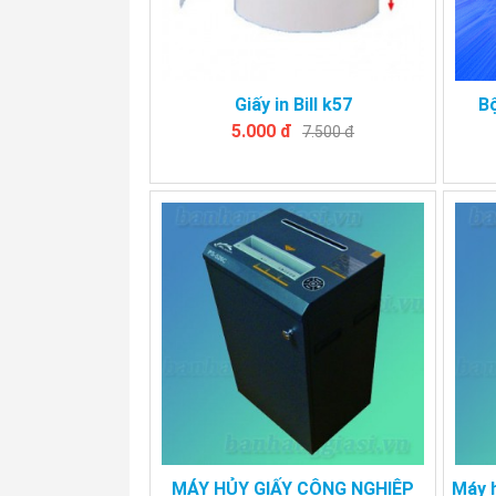
Giấy in Bill k57
B
5.000 đ
7.500 đ
MÁY HỦY GIẤY CÔNG NGHIỆP
Máy h