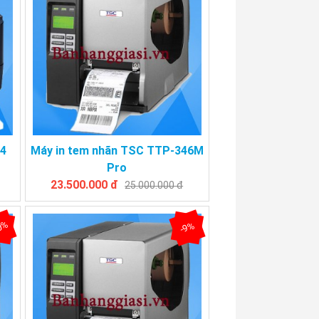
44
Máy in tem nhãn TSC TTP-346M
Pro
23.500.000 đ
25.000.000 đ
0%
-9%