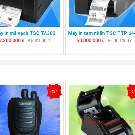
y in mã vạch TSC TA300
Máy in tem nhãn TSC TTP 6
7.800.000 đ
50.000.000 đ
8.500.000 đ
55.000.000 đ
-22%
-2