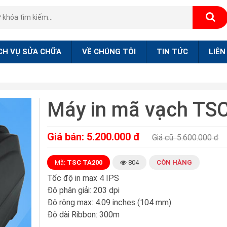
CH VỤ SỬA CHỮA
VỀ CHÚNG TÔI
TIN TỨC
LIÊN
Máy in mã vạch TS
Giá bán: 5.200.000 đ
Giá cũ: 5.600.000 đ
Mã:
TSC TA200
804
CÒN HÀNG
Tốc độ in max 4 IPS
Độ phân giải: 203 dpi
Độ rộng max: 4.09 inches (104 mm)
Độ dài Ribbon: 300m