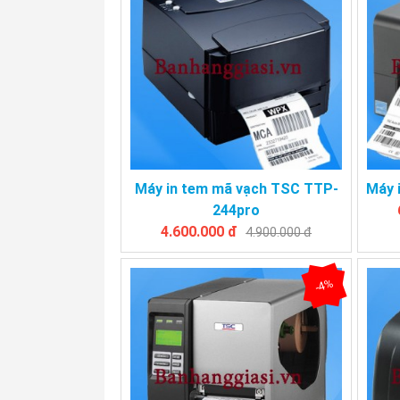
Máy in tem mã vạch TSC TTP-
Máy 
244pro
4.600.000 đ
4.900.000 đ
-4%