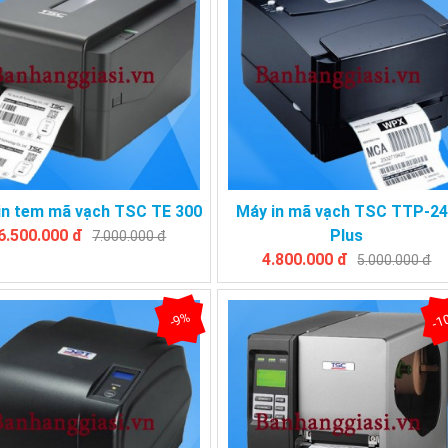
in tem mã vạch TSC TE 300
Máy in mã vạch TSC TTP-2
6.500.000 đ
Plus
7.000.000 đ
4.800.000 đ
5.000.000 đ
-1
-9%