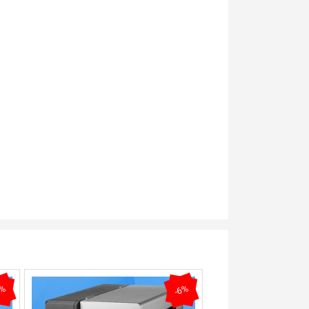
4%
-6%