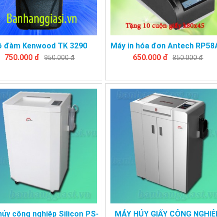
ộ đàm Kenwood TK 3290
Máy in hóa đơn Antech RP5
750.000 đ
650.000 đ
950.000 đ
850.000 đ
ủy công nghiệp Silicon PS-
MÁY HỦY GIẤY CÔNG NGHIỆ