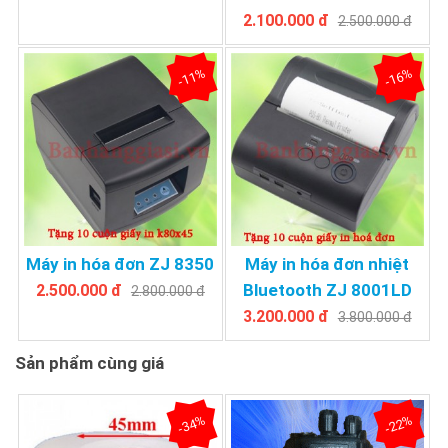
2.100.000 đ
2.500.000 đ
-11%
-16%
Máy in hóa đơn ZJ 8350
Máy in hóa đơn nhiệt
Bluetooth ZJ 8001LD
2.500.000 đ
2.800.000 đ
3.200.000 đ
3.800.000 đ
Sản phẩm cùng giá
-34%
-22%