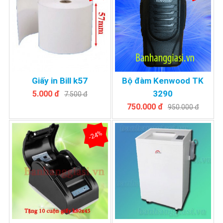
Giấy in Bill k57
Bộ đàm Kenwood TK
3290
5.000 đ
7.500 đ
750.000 đ
950.000 đ
-24%