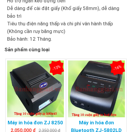
Hỗ trợ ngăn kéo đựng tiền
Dễ dàng để cài đặt giấy (Khổ giấy 58mm), dễ dàng
bảo trì
Tiêu thụ điện năng thấp và chi phí vân hành thấp
(Không cần ruy băng mực)
Bảo hành: 12 Tháng.
Sản phẩm cùng loại
-13%
-16%
Máy in hóa đơn ZJ 8250
Máy in hóa đơn
Bluetooth ZJ-5802LD
2.050.000 đ
2.350.000 đ