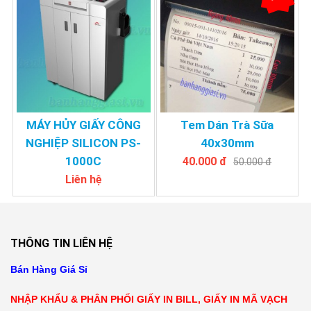
MÁY HỦY GIẤY CÔNG
Tem Dán Trà Sữa
NGHIỆP SILICON PS-
40x30mm
1000C
40.000 đ
50.000 đ
Liên hệ
THÔNG TIN LIÊN HỆ
Bán Hàng Giá Sỉ
NHẬP KHẨU & PHÂN PHỐI GIẤY IN BILL, GIẤY IN MÃ VẠCH