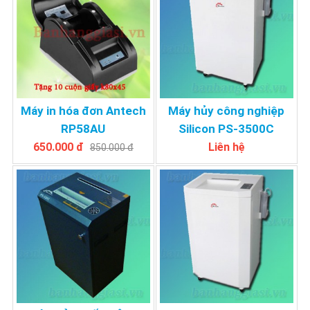
Máy in hóa đơn Antech
Máy hủy công nghiệp
RP58AU
Silicon PS-3500C
650.000 đ
Liên hệ
850.000 đ