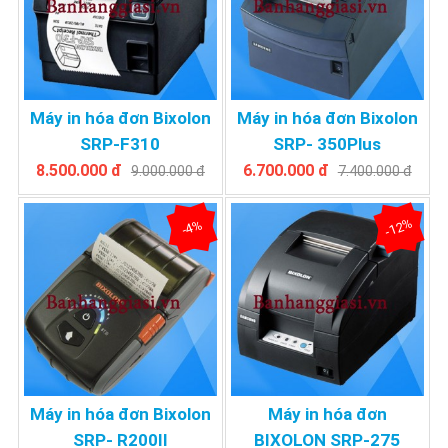
Máy in hóa đơn Bixolon
Máy in hóa đơn Bixolon
SRP-F310
SRP- 350Plus
8.500.000 đ
6.700.000 đ
9.000.000 đ
7.400.000 đ
-12%
-4%
Máy in hóa đơn Bixolon
Máy in hóa đơn
SRP- R200II
BIXOLON SRP-275