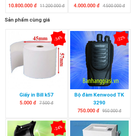
10.800.000 đ
4.000.000 đ
11.200.000 đ
4.500.000 đ
Sản phẩm cùng giá
-34%
-22%
Giấy in Bill k57
Bộ đàm Kenwood TK
3290
5.000 đ
7.500 đ
750.000 đ
950.000 đ
-24%