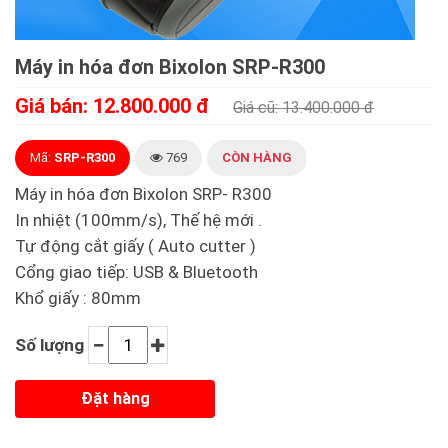
Máy in hóa đơn Bixolon SRP-R300
Giá bán: 12.800.000 đ
Giá cũ: 13.400.000 đ
Mã:
SRP-R300
769
CÒN HÀNG
Máy in hóa đơn Bixolon SRP- R300
In nhiệt (100mm/s), Thế hệ mới .
Tự động cắt giấy ( Auto cutter )
Cổng giao tiếp: USB & Bluetooth
Khổ giấy : 80mm
Số lượng