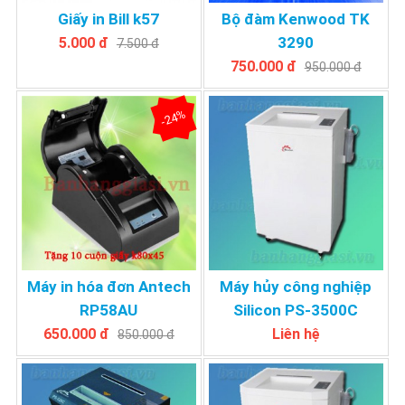
Giấy in Bill k57
Bộ đàm Kenwood TK
3290
5.000 đ
7.500 đ
750.000 đ
950.000 đ
-24%
Máy in hóa đơn Antech
Máy hủy công nghiệp
RP58AU
Silicon PS-3500C
650.000 đ
Liên hệ
850.000 đ