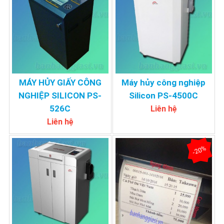
MÁY HỦY GIẤY CÔNG
Máy hủy công nghiệp
NGHIỆP SILICON PS-
Silicon PS-4500C
526C
Liên hệ
Liên hệ
-20%