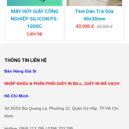
MÁY HỦY GIẤY CÔNG
Tem Dán Trà Sữa
NGHIỆP SILICON PS-
40x30mm
1000C
40.000 đ
50.000 đ
Liên hệ
THÔNG TIN LIÊN HỆ
Bán Hàng Giá Sỉ
NHẬP KHẨU & PHÂN PHỐI GIẤY IN BILL, GIẤY IN MÃ VẠCH
Hồ Chí Minh
Số 25/53 Bùi Quang Là, Phường 12, Quận Gò Vấp, TP Hồ Chí
Minh
Hotline
: 0946.113.295 / 0396.703.295