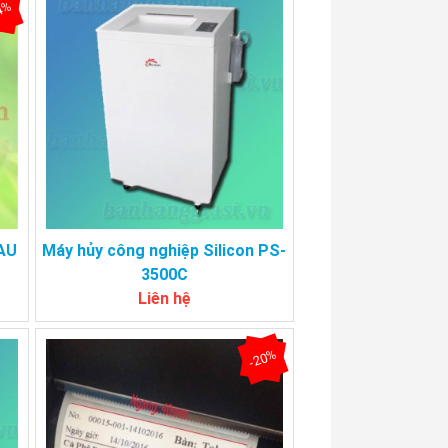
4%
8AU
Máy hủy công nghiệp Silicon PS-
3500C
Liên hệ
-20%