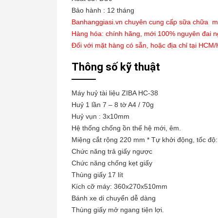
Bảo hành : 12 tháng
Banhanggiasi.vn chuyên cung cấp sữa chữa máy c
Hàng hóa: chính hãng, mới 100% nguyên đai n
Đối với mặt hàng có sẵn, hoặc địa chỉ tại HCM/H
Thông số kỹ thuật
Máy huỷ tài liệu ZIBA HC-38
Huỷ 1 lần 7 – 8 tờ A4 / 70g
Huỷ vụn : 3x10mm
Hệ thống chống ồn thế hệ mới, êm.
Miệng cắt rộng 220 mm * Tự khởi động, tốc độ:
Chức năng trả giấy ngược
Chức năng chống kẹt giấy
Thùng giấy 17 lít
Kích cỡ máy: 360x270x510mm
Bánh xe di chuyển dễ dàng
Thùng giấy mở ngang tiện lợi.