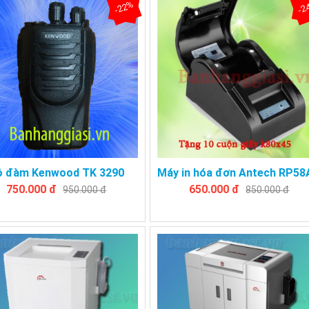
-22%
-2
ộ đàm Kenwood TK 3290
Máy in hóa đơn Antech RP5
750.000 đ
650.000 đ
950.000 đ
850.000 đ