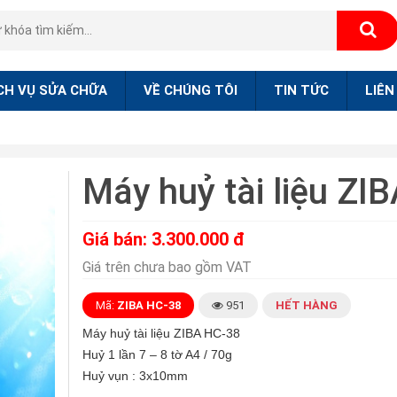
CH VỤ SỬA CHỮA
VỀ CHÚNG TÔI
TIN TỨC
LIÊN
Máy huỷ tài liệu ZI
Giá bán: 3.300.000 đ
Giá trên chưa bao gồm VAT
Mã:
ZIBA HC-38
951
HẾT HÀNG
Máy huỷ tài liệu ZIBA HC-38
Huỷ 1 lần 7 – 8 tờ A4 / 70g
Huỷ vụn : 3x10mm