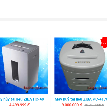
-1
y hủy tài liệu ZIBA HC-49
Máy huỷ tài liệu ZIBA PC-41
4.499.999 đ
9.000.000 đ
10.250.000 đ