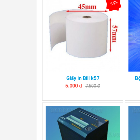
-34%
Giấy in Bill k57
B
5.000 đ
7.500 đ