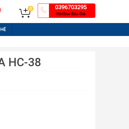
0396703295
0
Hotline Báo Giá
 HỆ
BA HC-38