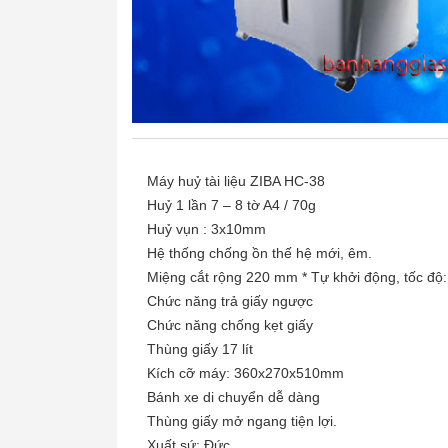
Máy huỷ tài liệu ZIBA HC-38
Huỷ 1 lần 7 – 8 tờ A4 / 70g
Huỷ vụn : 3x10mm
Hệ thống chống ồn thế hệ mới, êm.
Miệng cắt rộng 220 mm * Tự khởi động, tốc độ:
Chức năng trả giấy ngược
Chức năng chống kẹt giấy
Thùng giấy 17 lít
Kích cỡ máy: 360x270x510mm
Bánh xe di chuyển dễ dàng
Thùng giấy mở ngang tiện lợi.
Xuất sứ: Đức