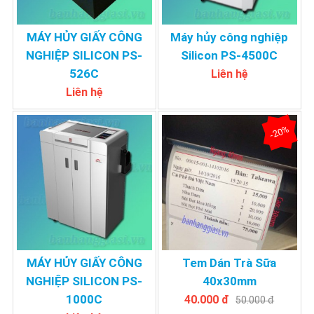
MÁY HỦY GIẤY CÔNG
Máy hủy công nghiệp
NGHIỆP SILICON PS-
Silicon PS-4500C
526C
Liên hệ
Liên hệ
-20%
MÁY HỦY GIẤY CÔNG
Tem Dán Trà Sữa
NGHIỆP SILICON PS-
40x30mm
1000C
40.000 đ
50.000 đ