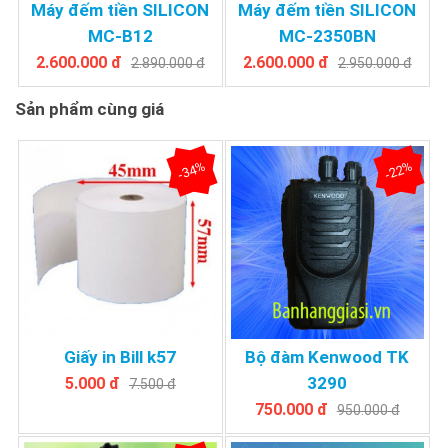
Máy đếm tiền SILICON
Máy đếm tiền SILICON
MC-B12
MC-2350BN
2.600.000 đ
2.600.000 đ
2.890.000 đ
2.950.000 đ
Sản phẩm cùng giá
-34%
-22%
Giấy in Bill k57
Bộ đàm Kenwood TK
3290
5.000 đ
7.500 đ
750.000 đ
950.000 đ