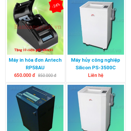
-24%
Máy in hóa đơn Antech
Máy hủy công nghiệp
RP58AU
Silicon PS-3500C
650.000 đ
Liên hệ
850.000 đ