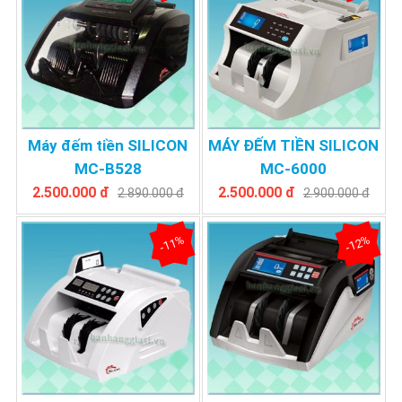
Máy đếm tiền SILICON
MÁY ĐẾM TIỀN SILICON
MC-B528
MC-6000
2.500.000 đ
2.500.000 đ
2.890.000 đ
2.900.000 đ
-11%
-12%