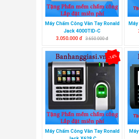
Máy Chấm Công Vân Tay Ronald
Máy 
Jack 4000TID-C
3.050.000 đ
3.650.000 đ
-14%
Máy Chấm Công Vân Tay Ronald
Máy
Jack X628 C