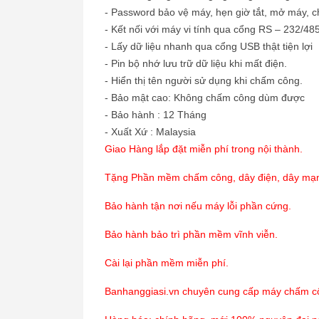
- Password bảo vệ máy, hẹn giờ tắt, mở máy, 
- Kết nối với máy vi tính qua cổng RS – 232/48
- Lấy dữ liệu nhanh qua cổng USB thật tiện lợi
- Pin bộ nhớ lưu trữ dữ liệu khi mất điện.
- Hiển thị tên người sử dụng khi chấm công.
- Bảo mật cao: Không chấm công dùm được
- Bảo hành : 12 Tháng
- Xuất Xứ : Malaysia
Giao Hàng lắp đặt miễn phí trong nội thành.
Tặng
Phần mềm chấm công,
dây điện, dây mạ
Bảo hành tận nơi nếu máy lỗi phần cứng.
Bảo hành bảo trì phần mềm vĩnh viễn.
Cài lại phần mềm miễn phí.
Banhanggiasi.vn chuyên cung cấp máy chấm công