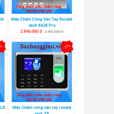
ld
Máy Chấm Công Vân Tay Ronald
Jack X628 Pro
2.890.000 đ
3.450.000 đ
-17%
9%
ALD
Máy Chấm công vân tay ronald
jack T8