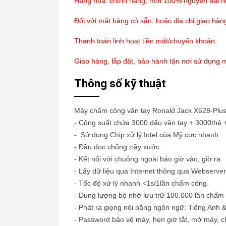
Hàng hóa: chính hãng, mới 100% nguyên đai n
Đối với mặt hàng có sẵn, hoặc địa chỉ giao hàn
Thanh toán linh hoạt tiền mặt/chuyển khoản.
Giao hàng, lắp đặt, bảo hành tận nơi sử dụng m
Thông số kỹ thuật
Máy chấm công vân tay Ronald Jack X628-Plu
- Công suất chứa 3000 dấu vân tay + 3000thẻ
- Sử dụng Chip xử lý Intel của Mỹ cực nhanh
- Đầu đọc chống trầy xước
- Kết nối với chuông ngoài báo giờ vào, giờ ra
- Lấy dữ liệu qua Internet thông qua Webserver
- Tốc độ xử lý nhanh <1s/1lần chấm công.
- Dung lượng bộ nhớ lưu trữ 100.000 lần chấm
- Phát ra giọng nói bằng ngôn ngữ: Tiếng Anh &
- Password bảo vệ máy, hẹn giờ tắt, mở máy, 