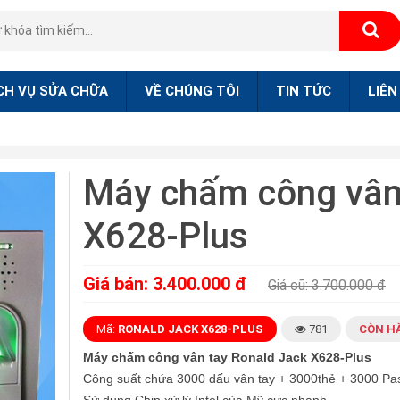
CH VỤ SỬA CHỮA
VỀ CHÚNG TÔI
TIN TỨC
LIÊN
Máy chấm công vân
X628-Plus
Giá bán: 3.400.000 đ
Giá cũ: 3.700.000 đ
Mã:
RONALD JACK X628-PLUS
781
CÒN H
Máy chấm công vân tay Ronald Jack X628-Plus
Công suất chứa 3000 dấu vân tay + 3000thẻ + 3000 P