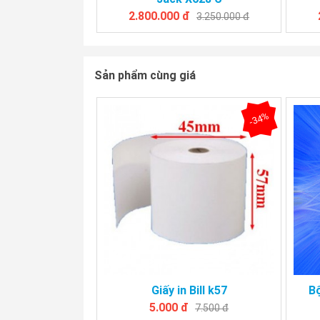
2.800.000 đ
3.250.000 đ
Sản phẩm cùng giá
-34%
Giấy in Bill k57
B
5.000 đ
7.500 đ