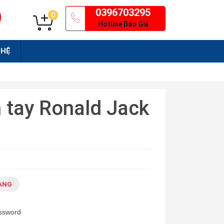
0396703295
0
Hotline Báo Giá
 HỆ
 tay Ronald Jack
ÀNG
assword