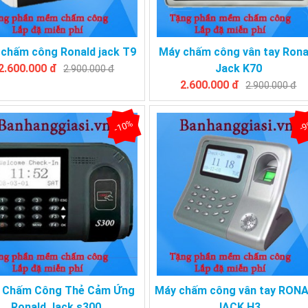
chấm công Ronald jack T9
Máy chấm công vân tay Rona
2.600.000 đ
Jack K70
2.900.000 đ
2.600.000 đ
2.900.000 đ
-10%
-
 Chấm Công Thẻ Cảm Ứng
Máy chấm công vân tay RON
Ronald Jack s300
JACK H3