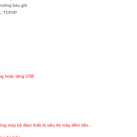
chuông báo giờ
5, TCP/IP
ng hoặc tặng USB .
 máy bộ đàm thiết bị siêu thị máy đếm tiền...