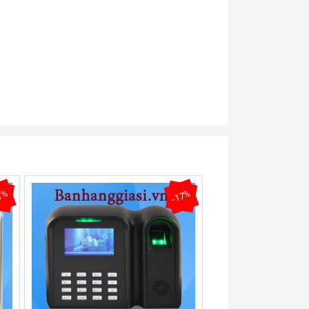
1%
-17%