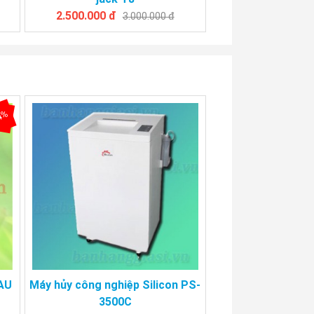
2.500.000 đ
3.000.000 đ
4%
8AU
Máy hủy công nghiệp Silicon PS-
3500C