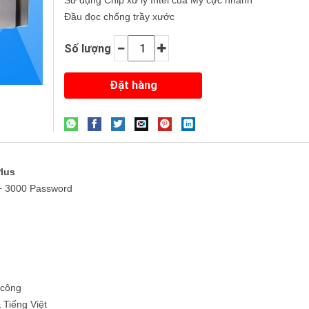
Sử dụng Chip xử lý Intel của Mỹ cực nhanh
Đầu đọc chống trầy xước
Số lượng
Plus
 + 3000 Password
 công
 Tiếng Việt