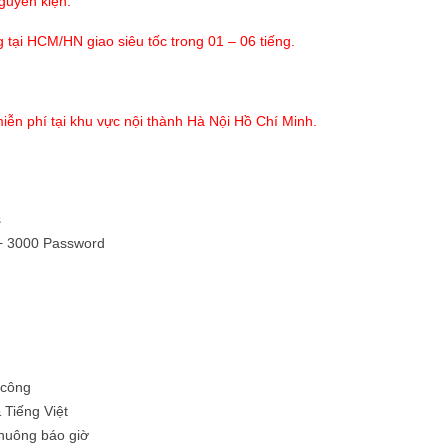
guyên kiện.
g tại HCM/HN giao siêu tốc trong 01 – 06 tiếng.
iễn phí tại khu vực nội thành Hà Nội Hồ Chí Minh.
s
 + 3000 Password
 công
 Tiếng Việt
chuông báo giờ