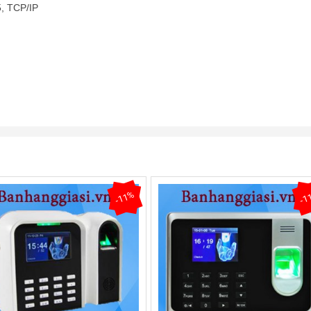
5, TCP/IP
-11%
-1