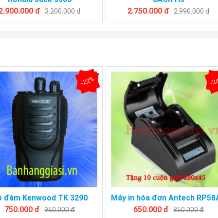
2.900.000 đ
2.750.000 đ
3.200.000 đ
2.990.000 đ
-22%
-2
ộ đàm Kenwood TK 3290
Máy in hóa đơn Antech RP5
750.000 đ
650.000 đ
950.000 đ
850.000 đ