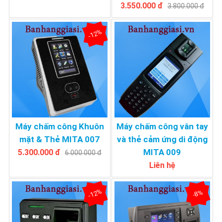
3.550.000 đ
3.800.000 đ
-12%
Máy chấm công Khuôn
Máy chấm công vân tay
mặt & Thẻ MITA 007
và thẻ cảm ứng di động
MITA 009
5.300.000 đ
6.000.000 đ
Liên hệ
-12%
-8%