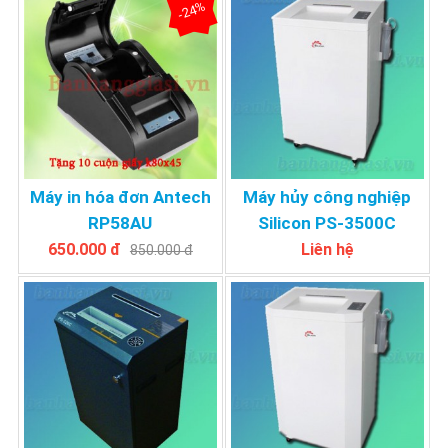
-24%
Máy in hóa đơn Antech
Máy hủy công nghiệp
RP58AU
Silicon PS-3500C
650.000 đ
Liên hệ
850.000 đ