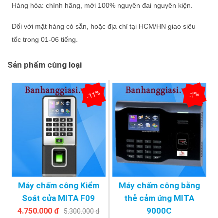
Hàng hóa: chính hãng, mới 100% nguyên đai nguyên kiện.
Đối với mặt hàng có sẵn, hoặc địa chỉ tại HCM/HN giao siêu
tốc trong 01-06 tiếng.
Sản phẩm cùng loại
-11%
-7%
Máy chấm công Kiểm
Máy chấm công bằng
Soát cửa MITA F09
thẻ cảm ứng MITA
9000C
4.750.000 đ
5.300.000 đ