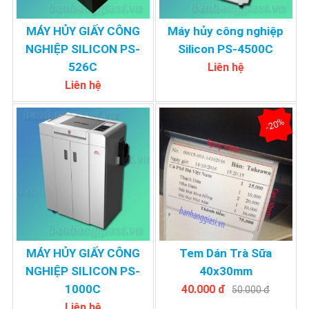
MÁY HỦY GIẤY CÔNG
Máy hủy công nghiệp
NGHIỆP SILICON PS-
Silicon PS-4500C
526C
Liên hệ
Liên hệ
-20%
MÁY HỦY GIẤY CÔNG
Tem Dán Trà Sữa
NGHIỆP SILICON PS-
40x30mm
1000C
40.000 đ
50.000 đ
Liên hệ