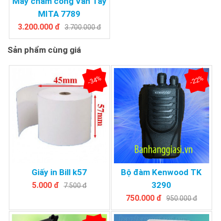
Máy chấm công Vân Tay
MITA 7789
3.200.000 đ
3.700.000 đ
Sản phẩm cùng giá
-34%
-22%
Giấy in Bill k57
Bộ đàm Kenwood TK
3290
5.000 đ
7.500 đ
750.000 đ
950.000 đ