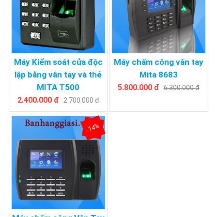
Máy Kiểm soát cửa độc
Máy chấm công vân tay
lập bằng vân tay và thẻ
Mita 8683
MITA T500
5.800.000 đ
6.300.000 đ
2.400.000 đ
2.700.000 đ
-14%