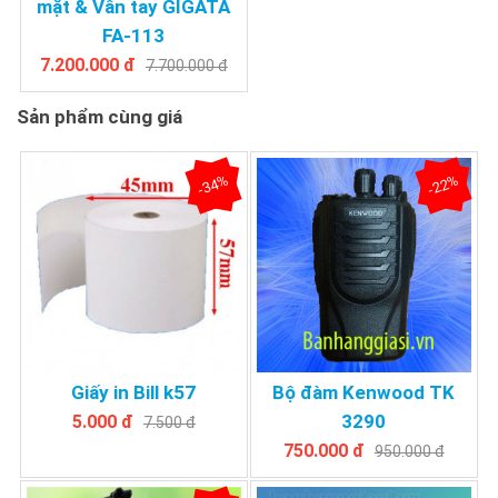
mặt & Vân tay GIGATA
FA-113
7.200.000 đ
7.700.000 đ
Sản phẩm cùng giá
-34%
-22%
Giấy in Bill k57
Bộ đàm Kenwood TK
3290
5.000 đ
7.500 đ
750.000 đ
950.000 đ