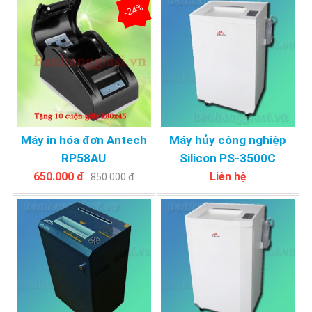
-24%
Máy in hóa đơn Antech
Máy hủy công nghiệp
RP58AU
Silicon PS-3500C
650.000 đ
Liên hệ
850.000 đ