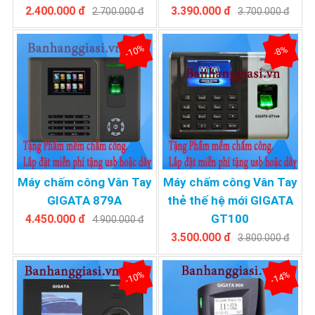
2.400.000 đ
3.390.000 đ
2.700.000 đ
3.700.000 đ
-10%
-8%
Máy chấm công Vân Tay
Máy chấm công Vân Tay
GIGATA 879A
thẻ thế hệ mới GIGATA
GT100
4.450.000 đ
4.900.000 đ
3.500.000 đ
3.800.000 đ
-10%
-14%