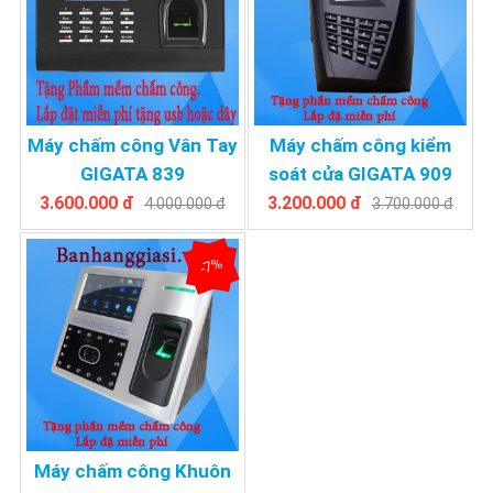
Máy chấm công Vân Tay
Máy chấm công kiểm
GIGATA 839
soát cửa GIGATA 909
3.600.000 đ
3.200.000 đ
4.000.000 đ
3.700.000 đ
-7%
Máy chấm công Khuôn