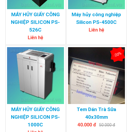
MÁY HỦY GIẤY CÔNG
Máy hủy công nghiệp
NGHIỆP SILICON PS-
Silicon PS-4500C
526C
Liên hệ
Liên hệ
-20%
MÁY HỦY GIẤY CÔNG
Tem Dán Trà Sữa
NGHIỆP SILICON PS-
40x30mm
1000C
40.000 đ
50.000 đ