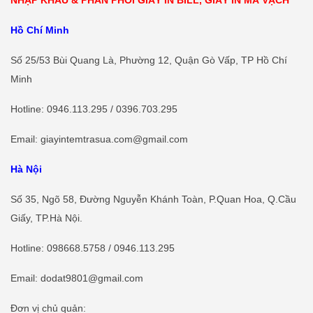
NHẬP KHẨU & PHÂN PHỐI GIẤY IN BILL, GIẤY IN MÃ VẠCH
Hồ Chí Minh
Số 25/53 Bùi Quang Là, Phường 12, Quận Gò Vấp, TP Hồ Chí
Minh
Hotline
: 0946.113.295 / 0396.703.295
Email: giayintemtrasua.com@gmail.com
Hà Nội
Số 35, Ngõ 58, Đường Nguyễn Khánh Toàn, P.Quan Hoa, Q.Cầu
Giấy, TP.Hà Nội.
Hotline
:
098668.5758
/ 0946.113.295
Email: dodat9801@gmail.com
Đơn vị chủ quản: