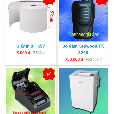
Giấy in Bill k57
Bộ đàm Kenwood TK
3290
5.000 đ
7.500 đ
750.000 đ
950.000 đ
-24%