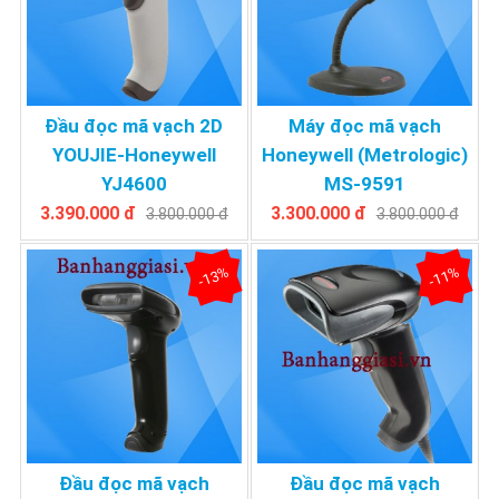
Đầu đọc mã vạch 2D
Máy đọc mã vạch
YOUJIE-Honeywell
Honeywell (Metrologic)
YJ4600
MS-9591
3.390.000 đ
3.300.000 đ
3.800.000 đ
3.800.000 đ
-13%
-11%
Đầu đọc mã vạch
Đầu đọc mã vạch