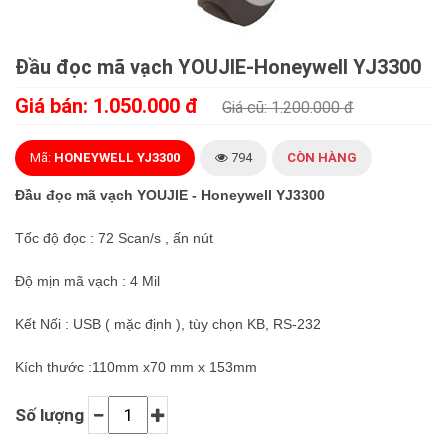
Đầu đọc mã vạch YOUJIE-Honeywell YJ3300
Giá bán: 1.050.000 đ
Giá cũ: 1.200.000 đ
Mã:
HONEYWELL YJ3300
794
CÒN HÀNG
Đầu đọc mã vạch YOUJIE - Honeywell YJ3300
Tốc độ đọc : 72 Scan/s , ấn nút
Độ mịn mã vạch : 4 Mil
Kết Nối : USB ( mặc định ), tùy chọn KB, RS-232
Kích thước :110mm x70 mm x 153mm
Số lượng