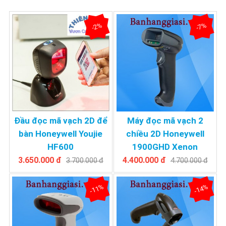
-2%
-7%
Đầu đọc mã vạch 2D để
Máy đọc mã vạch 2
bàn Honeywell Youjie
chiều 2D Honeywell
HF600
1900GHD Xenon
3.650.000 đ
4.400.000 đ
3.700.000 đ
4.700.000 đ
-11%
-14%