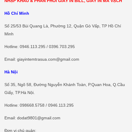
NHẬP KHẨU & PHÂN PHỐI GIẤY IN BILL, GIẤY IN MÃ VẠCH
Hồ Chí Minh
Số 25/53 Bùi Quang Là, Phường 12, Quận Gò Vấp, TP Hồ Chí
Minh
Hotline
: 0946.113.295 / 0396.703.295
Email: giayintemtrasua.com@gmail.com
Hà Nội
Số 35, Ngõ 58, Đường Nguyễn Khánh Toàn, P.Quan Hoa, Q.Cầu
Giấy, TP.Hà Nội.
Hotline
:
098668.5758
/ 0946.113.295
Email: dodat9801@gmail.com
Đơn vị chủ quản: