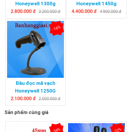
Honeywell 1300g
Honeywell 1450g
2.800.000 đ
4.400.000 đ
3.200.000 đ
4.900.000 đ
-16%
Đầu đọc mã vạch
Honeywell 1250G
2.100.000 đ
2.500.000 đ
Sản phẩm cùng giá
-34%
-22%